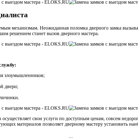
циалиста
уемым механизмам. Неожиданная поломка дверного замка вызыва
чшим решением станет вызов дверного мастера.
службу:
ия злоумышленников;
й двери;
 личинки.
в осуществляет свои услуги по доступным ценам, совсем недоро
тующих материалов позволяет дверному мастеру установить на