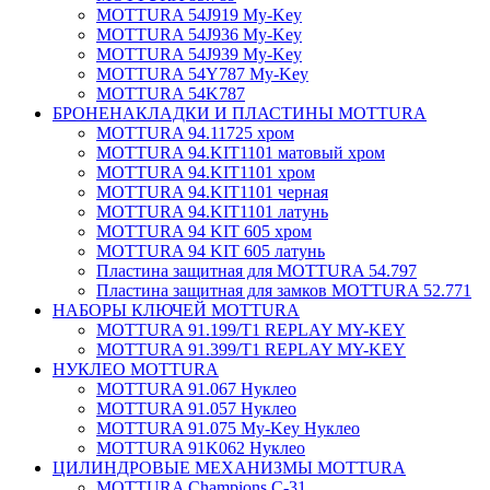
MOTTURA 54J919 My-Key
MOTTURA 54J936 My-Key
MOTTURA 54J939 My-Key
MOTTURA 54Y787 My-Key
MOTTURA 54K787
БРОНЕНАКЛАДКИ И ПЛАСТИНЫ MOTTURA
MOTTURA 94.11725 хром
MOTTURA 94.KIT1101 матовый хром
MOTTURA 94.KIT1101 хром
MOTTURA 94.KIT1101 черная
MOTTURA 94.KIT1101 латунь
MOTTURA 94 KIT 605 хром
MOTTURA 94 KIT 605 латунь
Пластина защитная для MOTTURA 54.797
Пластина защитная для замков MOTTURA 52.771
НАБОРЫ КЛЮЧЕЙ MOTTURA
MOTTURA 91.199/T1 REPLAY MY-KEY
MOTTURA 91.399/T1 REPLAY MY-KEY
НУКЛЕО MOTTURA
MOTTURA 91.067 Нуклео
MOTTURA 91.057 Нуклео
MOTTURA 91.075 My-Key Нуклео
MOTTURA 91K062 Нуклео
ЦИЛИНДРОВЫЕ МЕХАНИЗМЫ MOTTURA
MOTTURA Champions C-31